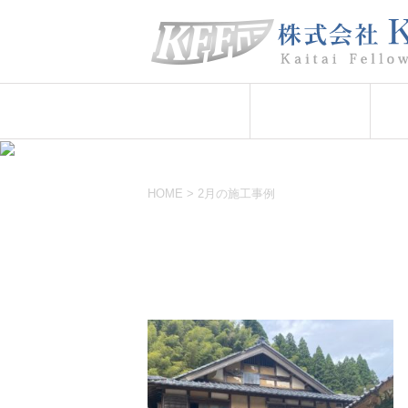
ＨＯＭＥ
業務案内
HOME
>
2月の施工事例